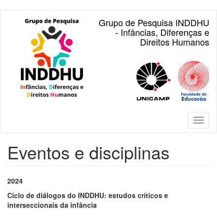
Pular
Grupo de Pesquisa INDDHU
para
- Infâncias, Diferenças e
o
Direitos Humanos
conteúdo
principal
Toggl
naviga
Eventos e disciplinas
2024
Ciclo de diálogos do INDDHU: estudos críticos e
interseccionais da infância